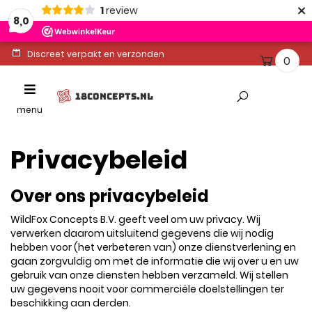
×
1
review
8,0
Discreet verpakt en verzonden
0
Ontvang binnen 1-2 werkdagen
Toggle
18CONCEPTS.NL
Altijd gratis levering
navigation
menu
Privacybeleid
Over ons privacybeleid
WildFox Concepts B.V. geeft veel om uw privacy. Wij
verwerken daarom uitsluitend gegevens die wij nodig
hebben voor (het verbeteren van) onze dienstverlening en
gaan zorgvuldig om met de informatie die wij over u en uw
gebruik van onze diensten hebben verzameld. Wij stellen
uw gegevens nooit voor commerciële doelstellingen ter
beschikking aan derden.