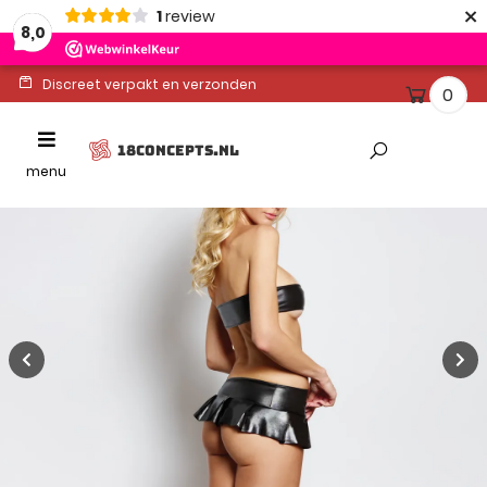
×
1
review
8,0
Discreet verpakt en verzonden
0
Ontvang binnen 1-2 werkdagen
Toggle
18CONCEPTS.NL
Altijd gratis levering
navigation
menu