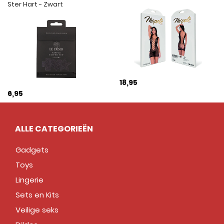
Ster Hart - Zwart
18,95
6,95
ALLE CATEGORIEËN
Gadgets
Toys
Lingerie
Sets en Kits
Veilige seks