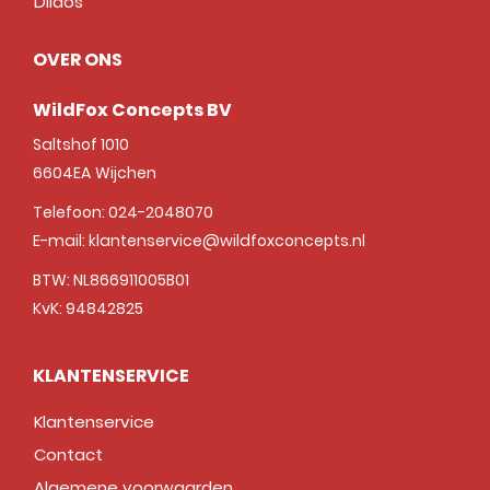
Dildos
OVER ONS
WildFox Concepts BV
Saltshof 1010
6604EA
Wijchen
Telefoon:
024-2048070
E-mail:
klantenservice@wildfoxconcepts.nl
BTW: NL866911005B01
KvK: 94842825
KLANTENSERVICE
Klantenservice
Contact
Algemene voorwaarden