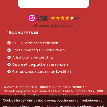
18CONCEPTS.NL
6.000+ erotische artikelen
Snelle levering 1-2 werkdagen
Altijd gratis verzending
Discreet verpakt en verzonden
Betrouwbare service en kwaliteit
© 2026 18concepts.nl. Ondersteund door
SitePack ®
dé webshop voor erotische artikelen. Keuze uit meer dan 6.000
producten, discreet en snel geleverd binnen 1-2 dagen, altijd
tegen scherpe prijzen.
Cookies helpen ons bij het leveren, beschermen en verbeteren van
onze producten en diensten. Door onze website te gebruiken, gaat
Sitemap
Algemene voorwaarden
Privacybeleid