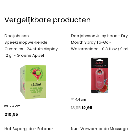
Vergelijkbare producten
Doc johnson
Doc johnson Juicy Head - Dry
Speekselopwekkende
Mouth Spray To-Go -
Gummies - 24 stuks display -
Watermeloen - 0.3 fl oz / 9 ml
12 gr - Groene Appel
4.4 cm
12.4 cm
13,95
12,95
210,95
Hot Superglide - Eetbaar
Nuei Verwarmende Massage