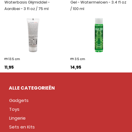
Waterbasis Glijmiddel -
Gel - Watermeloen - 3.4 fl oz
Aardbei - 3 fl oz / 75 ml
/ 100 ml
13.5 cm
3.5 cm
11,95
14,95
ALLE CATEGORIEËN
Gadgets
Toys
Lingerie
Sets en Kits