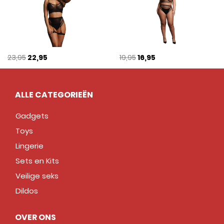
23,95
22,95
19,95
16,95
ALLE CATEGORIEËN
Gadgets
Toys
Lingerie
Sets en Kits
Veilige seks
Dildos
OVER ONS