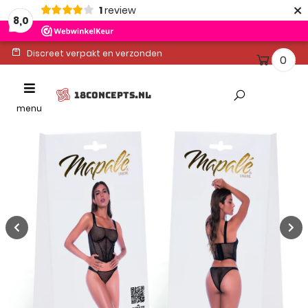
×
1
review
8,0
Discreet verpakt en verzonden
0
Ontvang binnen 1-2 werkdagen
Toggle
18CONCEPTS.NL
Altijd gratis levering
navigation
menu