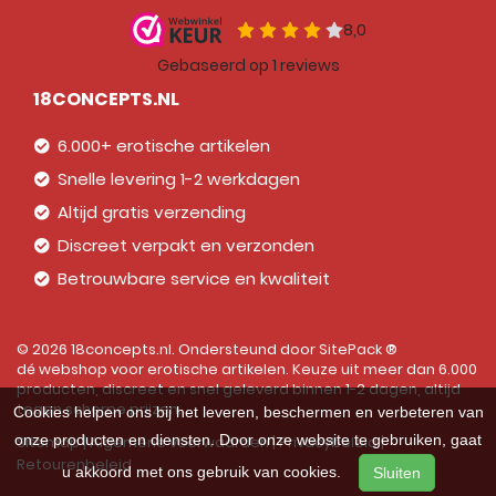
18CONCEPTS.NL
6.000+ erotische artikelen
Snelle levering 1-2 werkdagen
Altijd gratis verzending
Discreet verpakt en verzonden
Betrouwbare service en kwaliteit
© 2026 18concepts.nl. Ondersteund door
SitePack ®
dé webshop voor erotische artikelen. Keuze uit meer dan 6.000
producten, discreet en snel geleverd binnen 1-2 dagen, altijd
tegen scherpe prijzen.
Cookies helpen ons bij het leveren, beschermen en verbeteren van
onze producten en diensten. Door onze website te gebruiken, gaat
Sitemap
Algemene voorwaarden
Privacybeleid
Retourenbeleid
u akkoord met ons gebruik van cookies.
Sluiten