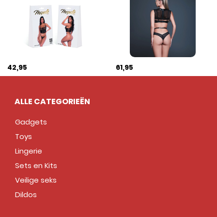
42,95
61,95
ALLE CATEGORIEËN
Gadgets
Toys
Lingerie
Sets en Kits
Veilige seks
Dildos