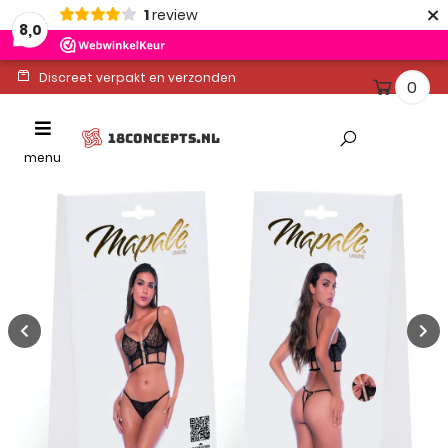
×
1
review
8,0
Discreet verpakt en verzonden
0
Ontvang binnen 1-2 werkdagen
Toggle
18CONCEPTS.NL
Altijd gratis levering
navigation
menu