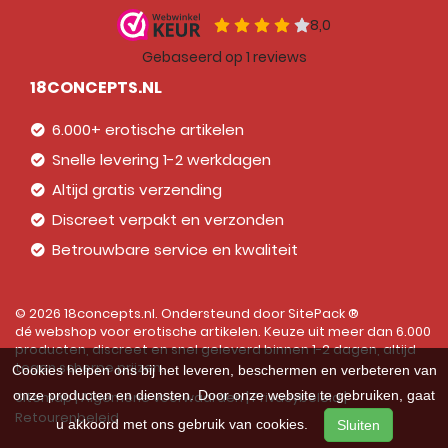
18CONCEPTS.NL
6.000+ erotische artikelen
Snelle levering 1-2 werkdagen
Altijd gratis verzending
Discreet verpakt en verzonden
Betrouwbare service en kwaliteit
© 2026 18concepts.nl. Ondersteund door
SitePack ®
dé webshop voor erotische artikelen. Keuze uit meer dan 6.000
producten, discreet en snel geleverd binnen 1-2 dagen, altijd
tegen scherpe prijzen.
Cookies helpen ons bij het leveren, beschermen en verbeteren van
onze producten en diensten. Door onze website te gebruiken, gaat
Sitemap
Algemene voorwaarden
Privacybeleid
Retourenbeleid
u akkoord met ons gebruik van cookies.
Sluiten