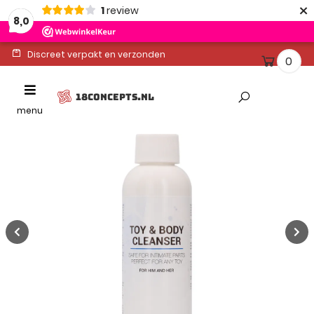
×
1
review
8,0
Discreet verpakt en verzonden
0
Ontvang binnen 1-2 werkdagen
Toggle
18CONCEPTS.NL
Altijd gratis levering
navigation
menu