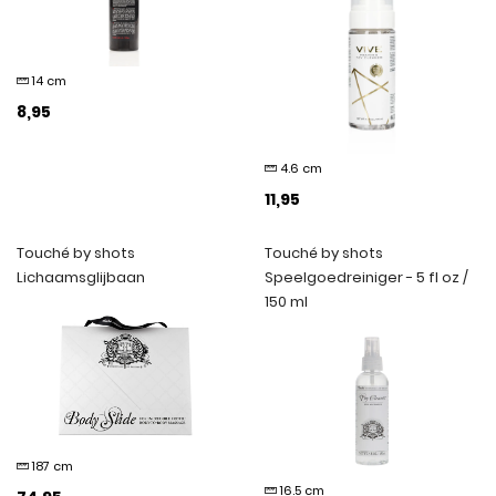
14 cm
8,95
4.6 cm
11,95
Touché by shots
Touché by shots
Lichaamsglijbaan
Speelgoedreiniger - 5 fl oz /
150 ml
187 cm
16.5 cm