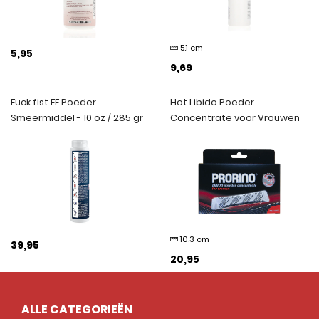
5.1 cm
5,95
9,69
Fuck fist FF Poeder
Hot Libido Poeder
Smeermiddel - 10 oz / 285 gr
Concentrate voor Vrouwen
10.3 cm
39,95
20,95
ALLE CATEGORIEËN