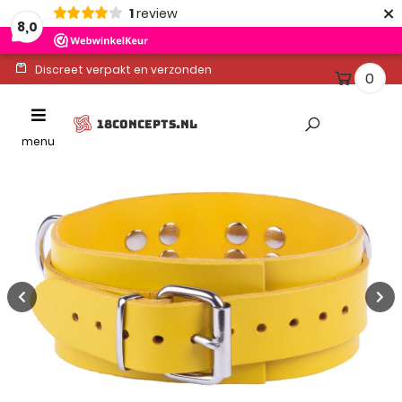
×
1
review
8,0
Discreet verpakt en verzonden
0
Ontvang binnen 1-2 werkdagen
Toggle
18CONCEPTS.NL
Altijd gratis levering
navigation
menu