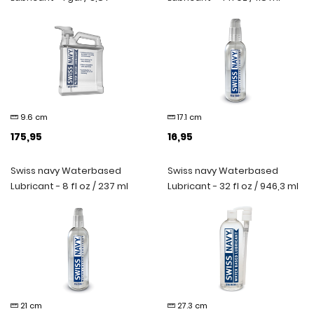
9.6 cm
17.1 cm
175,95
16,95
Swiss navy Waterbased
Swiss navy Waterbased
Lubricant - 8 fl oz / 237 ml
Lubricant - 32 fl oz / 946,3 ml
21 cm
27.3 cm