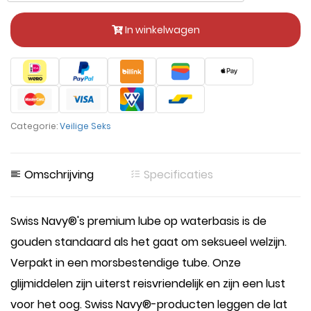
In winkelwagen
Categorie:
Veilige Seks
Omschrijving
Specificaties
Swiss Navy®'s premium lube op waterbasis is de
gouden standaard als het gaat om seksueel welzijn.
Verpakt in een morsbestendige tube. Onze
glijmiddelen zijn uiterst reisvriendelijk en zijn een lust
voor het oog. Swiss Navy®-producten leggen de lat