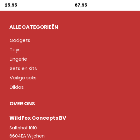
25,95
67,95
ALLE CATEGORIEËN
Gadgets
Toys
Lingerie
Sets en Kits
Veilige seks
Dildos
OVER ONS
WildFox Concepts BV
Saltshof 1010
6604EA
Wijchen