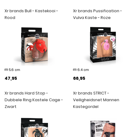
Xr brands Bull - Kastekooi -
Xr brands Pussification -
Rood
Vulva Kaste - Roze
5.6 cm
6.4 cm
47,95
66,95
Xr brands Hard Stop -
Xr brands STRICT -
Dubbele Ring Kastele Cage -
Veiligheidsnet Mannen
Zwart
Kastegordel