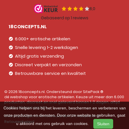
18CONCEPTS.NL
6.000+ erotische artikelen
Snelle levering 1-2 werkdagen
Altijd gratis verzending
Discreet verpakt en verzonden
Betrouwbare service en kwaliteit
© 2026 18concepts.nl. Ondersteund door
SitePack ®
dé webshop voor erotische artikelen. Keuze uit meer dan 6.000
producten, discreet en snel geleverd binnen 1-2 dagen, altijd
tegen scherpe prijzen.
Cookies helpen ons bij het leveren, beschermen en verbeteren van
onze producten en diensten. Door onze website te gebruiken, gaat
Sitemap
Algemene voorwaarden
Privacybeleid
Retourenbeleid
u akkoord met ons gebruik van cookies.
Sluiten