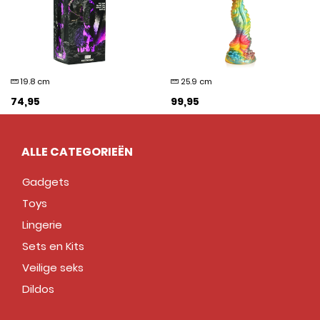
19.8 cm
25.9 cm
74,95
99,95
ALLE CATEGORIEËN
Gadgets
Toys
Lingerie
Sets en Kits
Veilige seks
Dildos