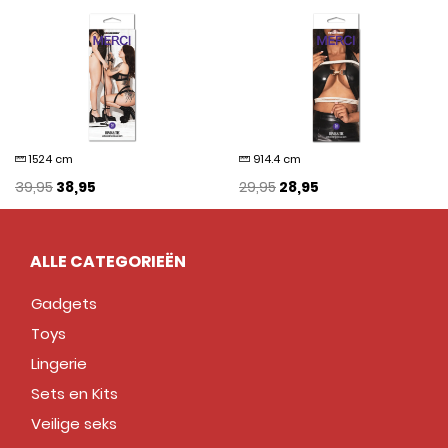
1524 cm
914.4 cm
39,95
38,95
29,95
28,95
ALLE CATEGORIEËN
Gadgets
Toys
Lingerie
Sets en Kits
Veilige seks