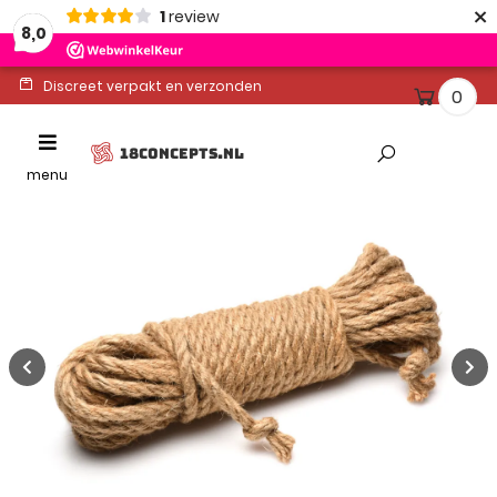
×
1
review
8,0
Discreet verpakt en verzonden
0
Ontvang binnen 1-2 werkdagen
Toggle
18CONCEPTS.NL
Altijd gratis levering
navigation
menu