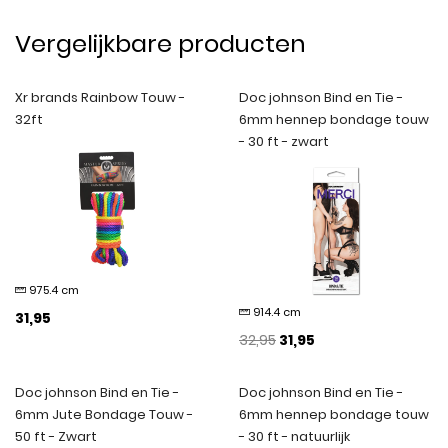
Vergelijkbare producten
Xr brands Rainbow Touw -
Doc johnson Bind en Tie -
32ft
6mm hennep bondage touw
- 30 ft - zwart
975.4 cm
914.4 cm
31,95
32,95
31,95
Doc johnson Bind en Tie -
Doc johnson Bind en Tie -
6mm Jute Bondage Touw -
6mm hennep bondage touw
50 ft - Zwart
- 30 ft - natuurlijk