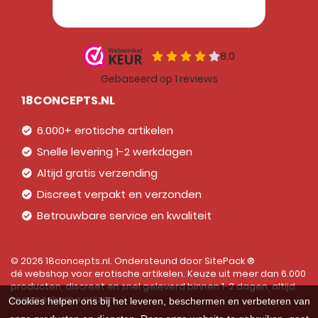
18CONCEPTS.NL
6.000+ erotische artikelen
Snelle levering 1-2 werkdagen
Altijd gratis verzending
Discreet verpakt en verzonden
Betrouwbare service en kwaliteit
© 2026 18concepts.nl. Ondersteund door
SitePack ®
dé webshop voor erotische artikelen. Keuze uit meer dan 6.000
producten, discreet en snel geleverd binnen 1-2 dagen, altijd
tegen scherpe prijzen.
Cookies helpen ons bij het leveren, beschermen en verbeteren van